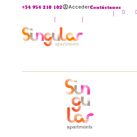
Acceder
+34 954 210 102
Contáctanos
It seems we can’t find what you’re looking for.