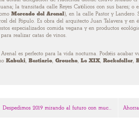
uana; la transitada calle Reyes Católicos con sus bares; o
como
Mercado del Arenal
), en la calle Pastor y Landero. 
rcel del Pópulo. Es obra del arquitecto Juan Talavera y en 
estos especializados comida vegana y en productos ecológico
 para realizar catas de vinos.
 Arenal es perfecto para la vida nocturna. Podréis acabar v
omo
Kabuki
,
Bestiario
,
Groucho
,
Le XIX
,
Rockefeller
,
B
Despedimos 2019 mirando al futuro con muchos retos por cumplir