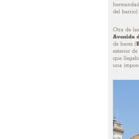
hermandad 
del barrio
Otra de las
Avenida d
de bares (
B
exterior de
que llegaba
una impone