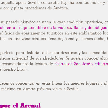
 aquella época Sevilla conectaba España con las Indias y t
e oro y plata procedentes de América.
su pasado histórico se unen la gran tradición operística, co
olo en un imprescindible de la vida sevillana y de obligad
edificios de apartamentos turísticos en este emblemático lu
os en una zona céntrica llena de, como ya hemos dicho, hi
erfecto para disfrutar del mejor descanso y las comodidad
iciosa actividad de sus alrededores. Si queréis conocer alg
os recomendamos la lectura de
‘Corral de San José y edificio
e nuestro blog).
ueremos concentrar en estas líneas los mejores lugares y pl
l máximo en vuestra próxima visita a Sevilla.
por el Arenal