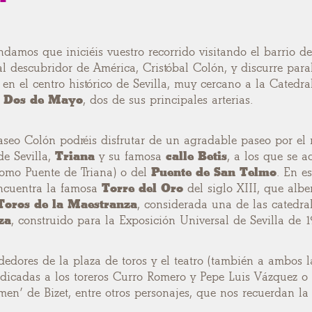
damos que iniciéis vuestro recorrido visitando el barrio d
l descubridor de América, Cristóbal Colón, y discurre par
 en el centro histórico de Sevilla, muy cercano a la Catedra
y
Dos de Mayo
, dos de sus principales arterias.
seo Colón podréis disfrutar de un agradable paseo por el r
de Sevilla,
Triana
y su famosa
calle Betis
, a los que se a
omo Puente de Triana) o del
Puente de San Telmo
. En e
encuentra la famosa
Torre del Oro
del siglo XIII, que alb
Toros de la Maestranza
, considerada una de las catedra
za
, construido para la Exposición Universal de Sevilla de 1
ededores de la plaza de toros y el teatro (también a ambos 
edicadas a los toreros Curro Romero y Pepe Luis Vázquez o 
en’ de Bizet, entre otros personajes, que nos recuerdan la 