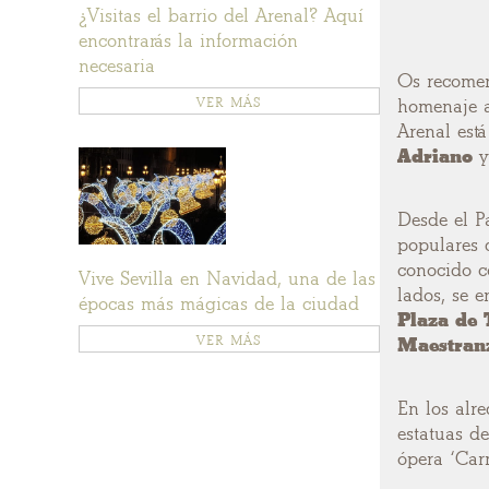
¿Visitas el barrio del Arenal? Aquí
encontrarás la información
necesaria
Os recomen
VER MÁS
homenaje a
Arenal está
Adriano
Desde el Pa
populares 
conocido c
Vive Sevilla en Navidad, una de las
lados, se 
épocas más mágicas de la ciudad
Plaza de 
VER MÁS
Maestran
En los alr
estatuas d
ópera ‘Carm