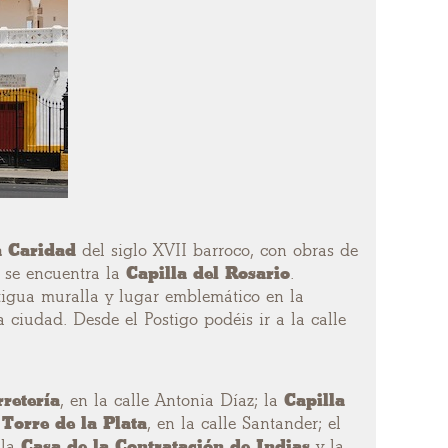
a Caridad
del siglo XVII barroco, con obras de
n se encuentra la
Capilla del Rosario
.
ntigua muralla y lugar emblemático en la
 ciudad. Desde el Postigo podéis ir a la calle
rretería
, en la calle Antonia Díaz; la
Capilla
a
Torre de la Plata
, en la calle Santander; el
 la
Casa de la Contratación de Indias
y la