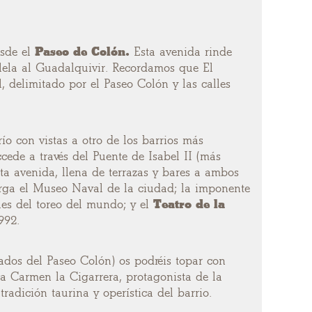
esde el
Paseo de Colón.
Esta avenida rinde
alela al Guadalquivir. Recordamos que El
l, delimitado por el Paseo Colón y las calles
ío con vistas a otro de los barrios más
ccede a través del Puente de Isabel II (más
sta avenida, llena de terrazas y bares a ambos
erga el Museo Naval de la ciudad; la imponente
les del toreo del mundo; y el
Teatro de la
992.
lados del Paseo Colón) os podréis topar con
a Carmen la Cigarrera, protagonista de la
tradición taurina y operística del barrio.