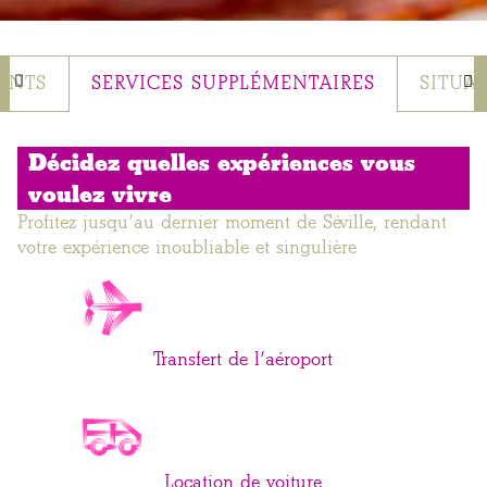
ENTS
SERVICES SUPPLÉMENTAIRES
SITUA
Décidez quelles expériences vous
voulez vivre
Profitez jusqu’au dernier moment de Séville, rendant
votre expérience inoubliable et singulière
Transfert de l’aéroport
Location de voiture