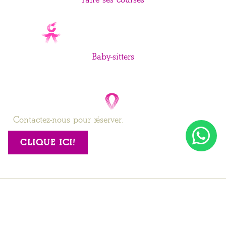
Baby-sitters
Contactez-nous pour réserver.
CLIQUE ICI!
Se connecter / Adhérez
Où
Quand
Promotion
Gérer ma réservation
Qui
Contact
Apartment 1