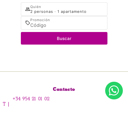
Quién
2 personas · 1 apartamento
Promoción
Buscar
Contacto
+34 954 21 01 02
T |
Acceder / Registrarse
Cuándo
Gestiona tu reserva
Quién
M |
+34 699 767 476