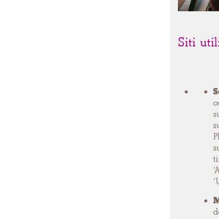
Siti uti
S
c
s
s
P
s
t
‘
‘
M
d