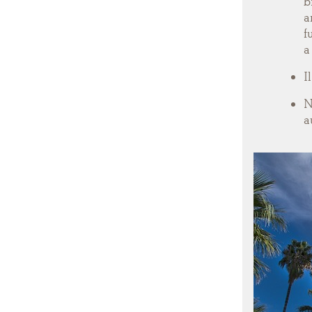
b
a
f
a
I
N
a