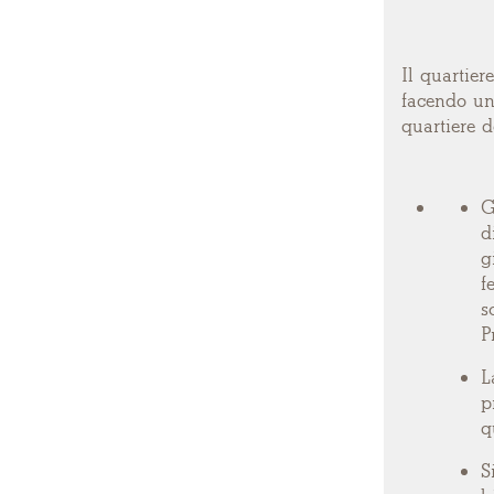
Il quartier
facendo una
quartiere d
G
d
g
f
s
P
L
p
q
S