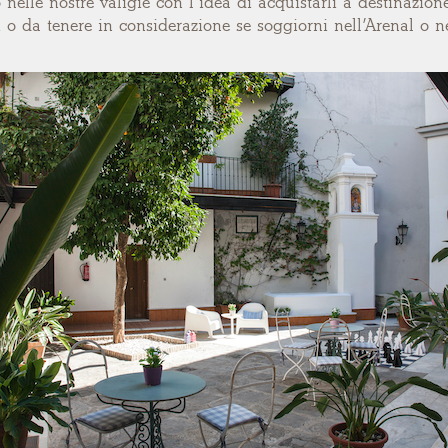
nelle nostre valigie con l’idea di acquistarli a destinazio
i o da tenere in considerazione se soggiorni nell’Arenal o n