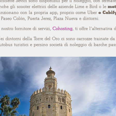
iciclette Sevici sono disponibili per il noleggio
, con fermate
nche
gli scooter elettrici delle aziende Lime e Bird o le
mot
unzionano con la propria app, proprio come Uber
o Cabif
 Paseo Colón, Puerta Jerez, Plaza Nueva e dintorni.
l nostro fornitore di servizi,
Cohosting
, ti offre l’alternativ
ei dintorni della Torre del Oro ci sono carrozze trainate da 
utobus turistici e persino società di noleggio di barche pas