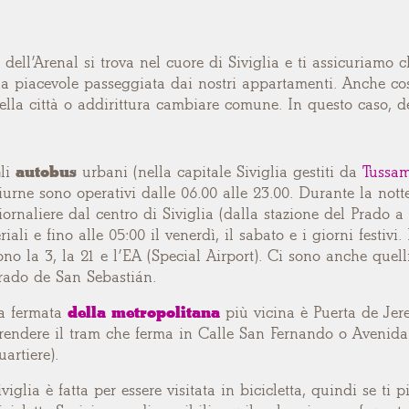
e dell’Arenal si trova nel cuore di Siviglia e ti assicuriamo 
 piacevole passeggiata dai nostri appartamenti. Anche così,
ella città o addirittura cambiare comune. In questo caso, de
li
autobus
urbani
(nella capitale Siviglia gestiti da
Tussa
iurne sono operativi dalle 06.00 alle 23.00. Durante la not
iornaliere dal centro di Siviglia (dalla stazione del Prado a
eriali e fino alle 05:00 il venerdì, il sabato e i giorni festi
ono la 3, la 21 e l’EA (Special Airport). Ci sono anche que
rado de San Sebastián.
a fermata
della metropolitana
più vicina
è Puerta de Jere
rendere il tram che ferma in Calle San Fernando o Avenida 
uartiere).
iviglia è fatta per essere visitata in bicicletta, quindi se ti