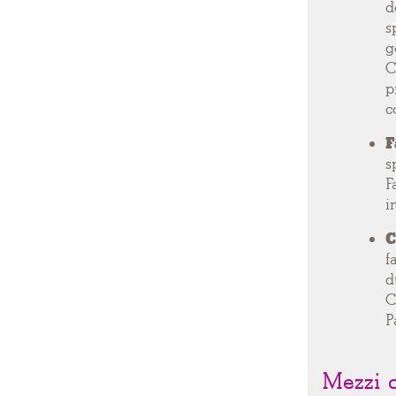
d
s
g
C
p
c
F
s
F
i
C
f
d
C
P
Mezzi d