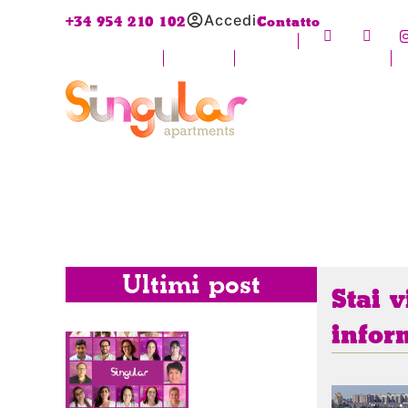
Accedi
+34 954 210 102
Contatto
Ultimi post
Stai v
infor