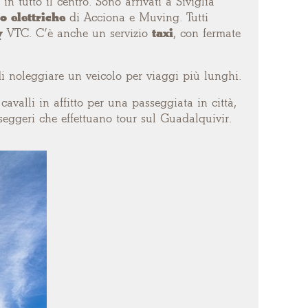
 in tutto il centro.
Sono arrivati a Siviglia
o elettriche
di Acciona e Muving. Tutti
y
VTC
. C’è anche un
servizio
taxi
, con fermate
a di noleggiare un veicolo per viaggi più lunghi.
cavalli in affitto per una passeggiata in città,
seggeri che effettuano tour sul Guadalquivir.