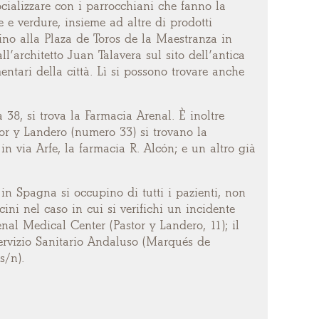
cializzare con i parrocchiani che fanno la
e e verdure, insieme ad altre di prodotti
cino alla Plaza de Toros de la Maestranza in
ll’architetto Juan Talavera sul sito dell’antica
ntari della città. Lì si possono trovare anche
38, si trova la Farmacia Arenal. È inoltre
tor y Landero (numero 33) si trovano la
 via Arfe, la farmacia R. Alcón; e un altro già
n Spagna si occupino di tutti i pazienti, non
cini nel caso in cui si verifichi un incidente
enal Medical Center (Pastor y Landero, 11); il
Servizio Sanitario Andaluso (Marqués de
s/n).