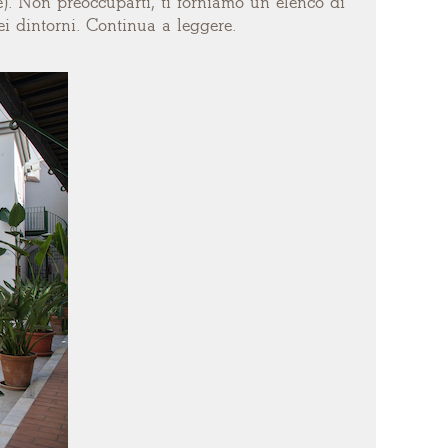
ne). Non preoccuparti, ti forniamo un elenco di
ei dintorni. Continua a leggere.