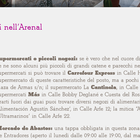
li nell’Arenal
upermercati o piccoli negozi:
se è vero che nel cuore di 
e ne sono alcuni più piccoli di grandi catene e parecchi neg
upermercati si può trovare il
Carrefour Express
in Calle H
upermercato di queste caratteristiche del posto, ma a pochi
laza de Armas s/n; il
supermercato La
Cantinela
, in Calle
upermercati
Más
in Calle Bobby Deglané e Cuesta del Rosa
irarti fuori dai guai puoi trovare diversi negozi di alimenta
Alimentación Agustín Sánchez’, in Calle Arfe 12; la mitica “
Ultramarinos’ in Calle Arfe 22.
ercado de Abastos:
una tappa obbligata in questa zona
e Entradores (aperto il lunedì dalle 09:00 alle 19:00, dal ma