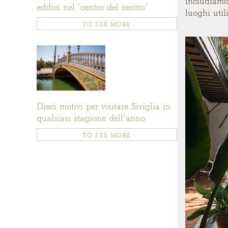
includiamo 
edifici nel ‘centro del centro’
luoghi util
TO SEE MORE
Dieci motivi per visitare Siviglia in
qualsiasi stagione dell’anno
TO SEE MORE