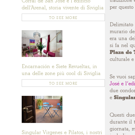
tradizione 
Corral de San José e l’edificio
per questo 
dell’Arenal, storia vivente di Siviglia
TO SEE MORE
Delimitato 
murario del
era una del
si fa nel 
Plaza de 
culturale e
Encarnación e Siete Revueltas, in
una delle zone più cool di Siviglia
Se vuoi sap
José e l’edi
TO SEE MORE
due condom
e
Singula
Questi due 
durante il 
giornata, 
Singular Virgenes e Pilatos, i nostri