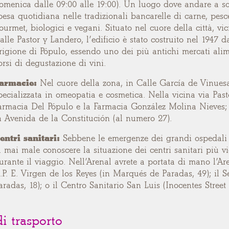
omenica dalle 09:00 alle 19:00). Un luogo dove andare a so
pesa quotidiana nelle tradizionali bancarelle di carne, pesc
ourmet, biologici e vegani. Situato nel cuore della città, vi
alle Pastor y Landero, l’edificio è stato costruito nel 1947 da
rigione di Pópulo, essendo uno dei più antichi mercati alime
orsi di degustazione di vini.
armacie:
Nel cuore della zona, in Calle García de Vinuesa 
pecializzata in omeopatia e cosmetica. Nella vicina via Pas
armacia Del Pópulo e la Farmacia González Molina Nieves; in
n Avenida de la Constitución (al numero 27).
entri sanitari:
Sebbene le emergenze dei grandi ospedali i
a mai male conoscere la situazione dei centri sanitari più vi
urante il viaggio. Nell’Arenal avrete a portata di mano l’Ar
.P. E. Virgen de los Reyes (in Marqués de Paradas, 49); il 
aradas, 18); o il Centro Sanitario San Luis (Inocentes Street 
i trasporto