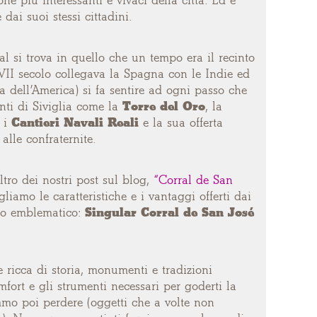
ne più interessanti e vivaci della città. Ed è
 dai suoi stessi cittadini.
l si trova in quello che un tempo era il recinto
 XVII secolo collegava la Spagna con le Indie ed
 dell’America) si fa sentire ad ogni passo che
nti di Siviglia come la
Torre del Oro
, la
 i
Cantieri Navali Reali
e la sua offerta
alle confraternite.
ltro dei nostri post sul blog,
“Corral de San
agliamo le caratteristiche e i vantaggi offerti dai
go emblematico:
Singular Corral de San José
 ricca di storia, monumenti e tradizioni
omfort e gli strumenti necessari per goderti la
mmo poi perdere (oggetti che a volte non