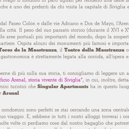
e svago si fondono in parti uguali per renderlo una delle zo
che è uno dei preferiti da chi visita la capitale di Siviglia e
dal Paseo Colón e dalle vie Adriano e Dos de Mayo, l’Arena
la città. Il peso del suo passato storico (durante il XVI e
le aree portuali più importanti del mondo, dopo la scoperta
quartiere. Ospita alcuni dei monumenti più famosi e importa
Toros de la Maestranza
, il
Teatro della Maestranza
o
 gastronomica è strettamente legata alla corrida, all’opera e 
erne di più sulla sua storia, ti consigliamo di leggere un a
ficio Arenal, storia vivente di Siviglia”,
in cui, inoltre, dett
ini turistici che
Singular Apartments
ha in questo luo
r Arenal
.
condomini sono perfetti se stai cercando una zona centrale
tuo viaggio. E, sebbene in tutti i nostri alloggi troverai i c
molte volte ci perdiamo cose dal nostro bagaglio che potre