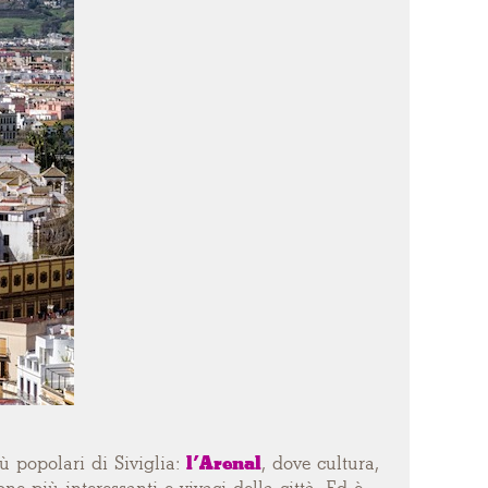
iù popolari di Siviglia:
l’Arenal
, dove cultura,