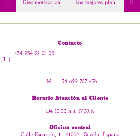
Diez motivos para visitar Sevilla en cualquier estación del año
Los mejores planes para disfrutar del otoño sevillano
Contacto
+34 954 21 01 02
T |
M |
+34 699 767 476
Horario Atención al Cliente
De 10:00 h a 17:00 h
Oficina central
Calle Escarpín, 1 · 41004 · Sevilla, España