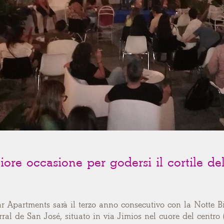
iore occasione per godersi il cortile d
r Apartments sarà il terzo anno consecutivo con la Notte Bia
rral de San José, situato in via Jimios nel cuore del centro 