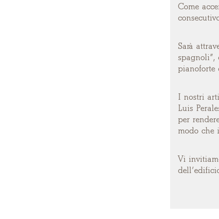
Come accen
consecutivo
Sarà attrav
spagnoli”, 
pianoforte
I nostri ar
Luis Perale
per rendere
modo che il
Vi invitiam
dell’edific