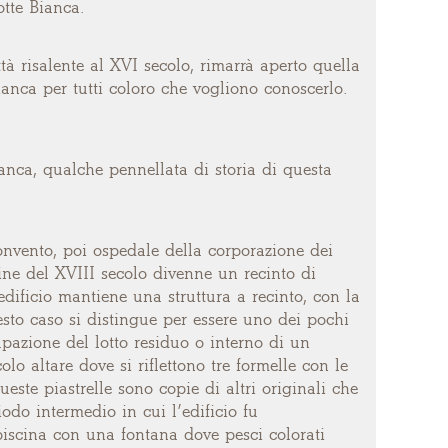
otte Bianca.
ttà risalente al XVI secolo, rimarrà aperto quella
ianca per tutti coloro che vogliono conoscerlo.
anca, qualche pennellata di storia di questa
onvento, poi ospedale della corporazione dei
ine del XVIII secolo divenne un recinto di
dificio mantiene una struttura a recinto, con la
esto caso si distingue per essere uno dei pochi
azione del lotto residuo o interno di un
lo altare dove si riflettono tre formelle con le
te piastrelle sono copie di altri originali che
iodo intermedio in cui l’edificio fu
piscina con una fontana dove pesci colorati