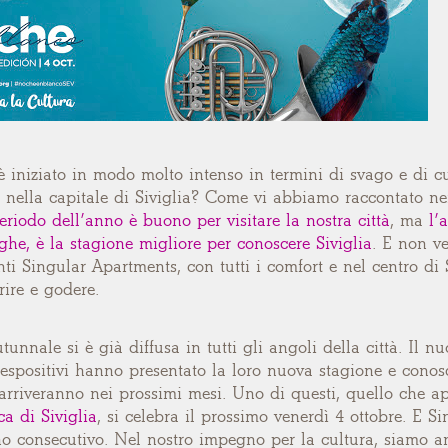
è iniziato in modo molto intenso in termini di svago e di 
 nella capitale di Siviglia? Come vi abbiamo raccontato nei
eriodo dell’anno è buono per visitare la nostra città
, ma
l’
he, è la stagione migliore per conoscere Siviglia
. E non v
i Singular Apartments, con tutti i comfort e nel centro di S
rire e godere.
autunnale si è già diffusa in tutti gli angoli della città. Il
espositivi hanno presentato la loro nuova stagione e conosc
arriveranno nei prossimi mesi. Uno di questi, quello che ap
a di Siviglia
, si celebra il prossimo venerdì 4 ottobre. E 
nno consecutivo. Nel nostro impegno per la cultura, siamo a