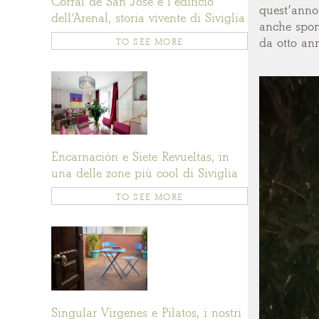
Corral de San José e l’edificio
quest’anno
dell’Arenal, storia vivente di Siviglia
anche spons
da otto ann
TO SEE MORE
Encarnación e Siete Revueltas, in
una delle zone più cool di Siviglia
TO SEE MORE
Singular Virgenes e Pilatos, i nostri