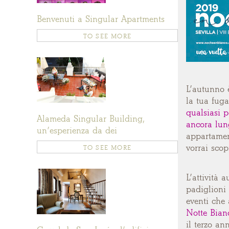
Benvenuti a Singular Apartments
TO SEE MORE
L’autunno 
la tua fuga
qualsiasi p
Alameda Singular Building,
ancora lung
un’esperienza da dei
appartament
vorrai scop
TO SEE MORE
L’attività 
padiglioni 
eventi che 
Notte Bianc
il terzo a