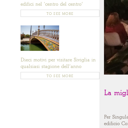
edifici nel ‘centro del centro’
TO SEE MORE
Dieci motivi per visitare Siviglia in
qualsiasi stagione dell’anno
TO SEE MORE
La migl
Per Singula
edificio Co