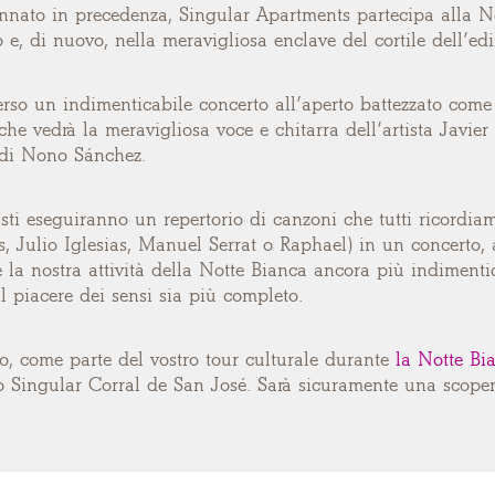
nato in precedenza, Singular Apartments partecipa alla Not
 e, di nuovo, nella meravigliosa enclave del cortile dell’ed
erso un indimenticabile concerto all’aperto battezzato come
che vedrà la meravigliosa voce e chitarra dell’artista Javier
 di Nono Sánchez.
tisti eseguiranno un repertorio di canzoni che tutti ricordi
s, Julio Iglesias, Manuel Serrat o Raphael) in un concerto, a
 la nostra attività della Notte Bianca ancora più indiment
 piacere dei sensi sia più completo.
o, come parte del vostro tour culturale durante
la Notte Bi
io Singular Corral de San José. Sarà sicuramente una scoper