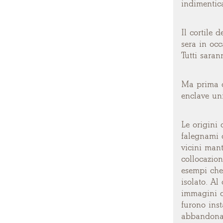
indimentica
Il cortile 
sera in occ
Tutti saran
Ma prima di
enclave un
Le origini
falegnami d
vicini mant
collocazion
esempi che
isolato. Al
immagini d
furono inst
abbandonat