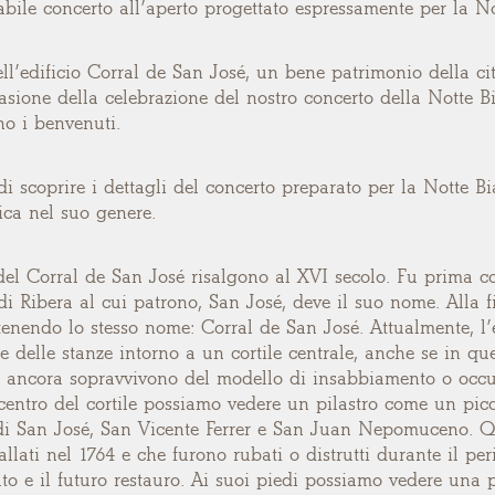
bile concerto all’aperto progettato espressamente per la N
dell’edificio Corral de San José, un bene patrimonio della ci
asione della celebrazione del nostro concerto della Notte B
no i benvenuti.
 scoprire i dettagli del concerto preparato per la Notte Bi
ica nel suo genere.
 del Corral de San José risalgono al XVI secolo. Fu prima c
i Ribera al cui patrono, San José, deve il suo nome. Alla f
enendo lo stesso nome: Corral de San José. Attualmente, l’e
e delle stanze intorno a un cortile centrale, anche se in qu
 ancora sopravvivono del modello di insabbiamento o occup
 centro del cortile possiamo vedere un pilastro come un picco
i San José, San Vicente Ferrer e San Juan Nepomuceno. Ques
allati nel 1764 e che furono rubati o distrutti durante il per
o e il futuro restauro. Ai suoi piedi possiamo vedere una 