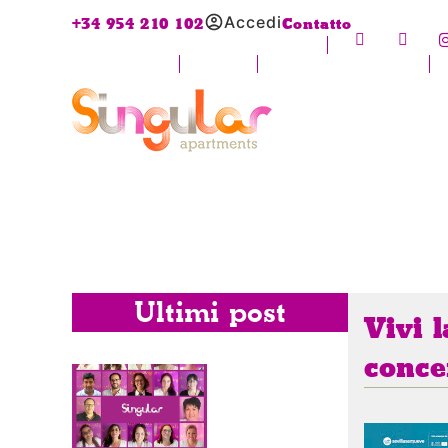
Accedi
+34 954 210 102
Contatto
Ultimi post
Vivi 
conce